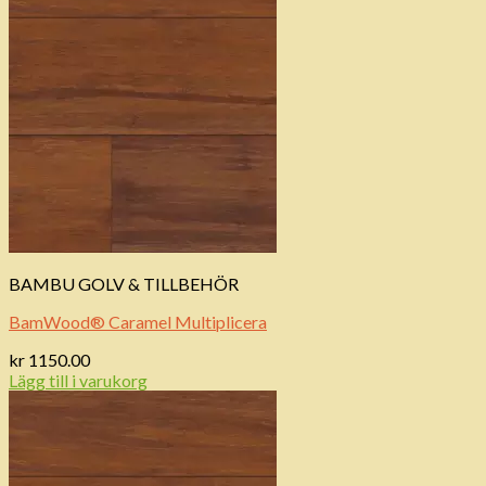
BAMBU GOLV & TILLBEHÖR
BamWood® Caramel Multiplicera
kr
1150.00
Lägg till i varukorg