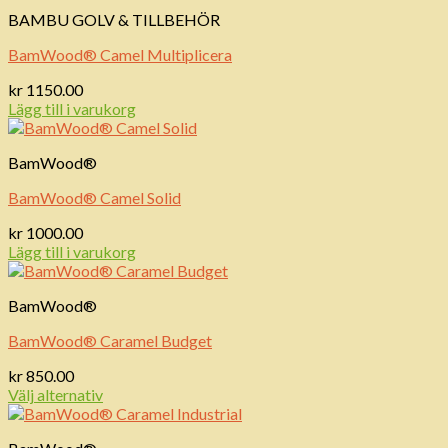
BAMBU GOLV & TILLBEHÖR
BamWood® Camel Multiplicera
kr
1150.00
Lägg till i varukorg
BamWood®
BamWood® Camel Solid
kr
1000.00
Lägg till i varukorg
BamWood®
BamWood® Caramel Budget
kr
850.00
Välj alternativ