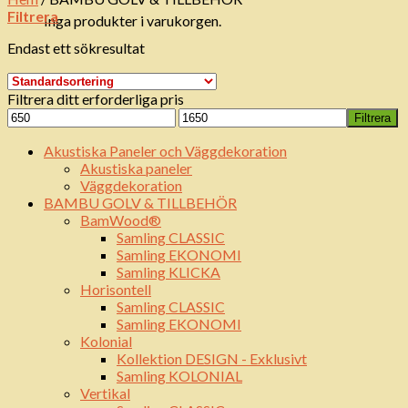
Filtrera
Inga produkter i varukorgen.
Endast ett sökresultat
Filtrera ditt erforderliga pris
Min
Max
Filtrera
pris
pris
Akustiska Paneler och Väggdekoration
Akustiska paneler
Väggdekoration
BAMBU GOLV & TILLBEHÖR
BamWood®
Samling CLASSIC
Samling EKONOMI
Samling KLICKA
Horisontell
Samling CLASSIC
Samling EKONOMI
Kolonial
Kollektion DESIGN - Exklusivt
Samling KOLONIAL
Vertikal