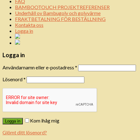
FAQ
BAMBOOTOUCH PROJEKTREFERENSER
Underhåll ov Bambugolv och golvvärme
FRAKTBETALNING FÖR BESTÄLLNING
Kontakta oss
Logga in
Logga in
Användarnamn eller e-postadress
*
Lösenord
*
Kom ihåg mig
Logga in
Glömt ditt lösenord?