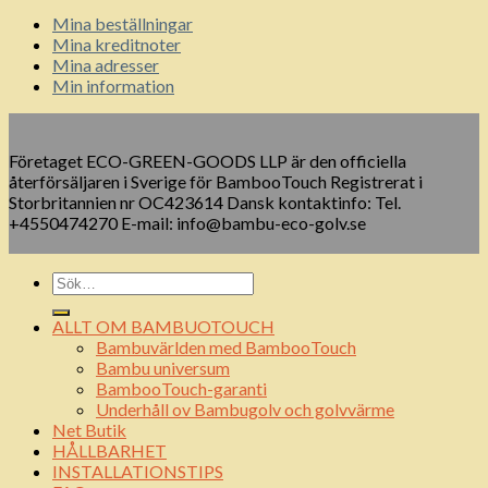
Mina beställningar
Mina kreditnoter
Mina adresser
Min information
Företaget ECO-GREEN-GOODS LLP är den officiella
återförsäljaren i Sverige för BambooTouch Registrerat i
Storbritannien nr OC423614 Dansk kontaktinfo: Tel.
+4550474270 E-mail: info@bambu-eco-golv.se
ALLT OM BAMBUOTOUCH
Bambuvärlden med BambooTouch
Bambu universum
BambooTouch-garanti
Underhåll ov Bambugolv och golvvärme
Net Butik
HÅLLBARHET
INSTALLATIONSTIPS