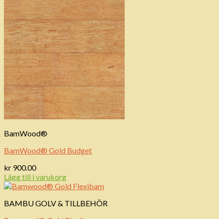
BamWood®
BamWood® Gold Budget
kr
900.00
Lägg till i varukorg
BAMBU GOLV & TILLBEHÖR