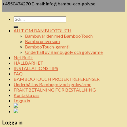
+4550474270 E-mail: info@bambu-eco-golv.se
ALLT OM BAMBUOTOUCH
Bambuvärlden med BambooTouch
Bambu universum
BambooTouch-garanti
Underhåll ov Bambugolv och golvvärme
Net Butik
HÅLLBARHET
INSTALLATIONSTIPS
FAQ
BAMBOOTOUCH PROJEKTREFERENSER
Underhåll ov Bambugolv och golvvärme
FRAKTBETALNING FÖR BESTÄLLNING
Kontakta oss
Logga in
Logga in