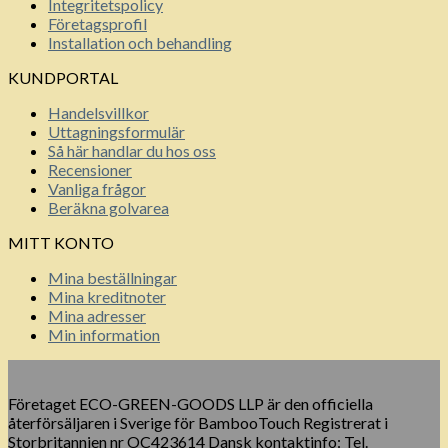
Integritetspolicy
Företagsprofil
Installation och behandling
KUNDPORTAL
Handelsvillkor
Uttagningsformulär
Så här handlar du hos oss
Recensioner
Vanliga frågor
Beräkna golvarea
MITT KONTO
Mina beställningar
Mina kreditnoter
Mina adresser
Min information
Företaget ECO-GREEN-GOODS LLP är den officiella
återförsäljaren i Sverige för BambooTouch Registrerat i
Storbritannien nr OC423614 Dansk kontaktinfo: Tel.