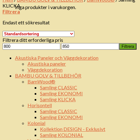
KLICKA
Inga produkter i varukorgen.
Filtrera
Endast ett sökresultat
Filtrera ditt erforderliga pris
Min
Max
Filtrera
pris
pris
Akustiska Paneler och Väggdekoration
Akustiska paneler
Väggdekoration
BAMBU GOLV & TILLBEHÖR
BamWood®
Samling CLASSIC
Samling EKONOMI
Samling KLICKA
Horisontell
Samling CLASSIC
Samling EKONOMI
Kolonial
Kollektion DESIGN - Exklusivt
Samling KOLONIAL