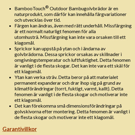
®
BambooTouch
Outdoor Bambugolvbrädor är en
naturprodukt, som därför kan innehålla färgvariationer
och utvecklas över tid.
Färgen kan ändras, även med rätt underhåll. Missfärgning
är ett normalt naturligt fenomen för alla
utomhusträ. Missfärgning kan inte vara orsaken till ett
klagomål.
Sprickor kan uppstå på ytan och i ändarna av
golvbrädorna. Dessa sprickor orsakas av skillnader i
omgivningstemperatur och luftfuktighet. Detta fenomen
är vanligt i de flesta skogar. Det kan inte vara ett skäl för
ett klagomål.
Ytan kan verka sträv. Detta beror på att materialet
permanent expanderar och drar ihop sig på grund av
klimatförändringar (torrt, fuktigt, varmt, kallt). Detta
fenomen är vanligt i de flesta skogar och motiverar inte
ett klagomål.
Det kan förekomma små dimensionsförändringar på
golvskivorna efter montering. Detta fenomen är vanligt i
de flesta skogar och motiverar inte ett klagomål.
Garantivillkor