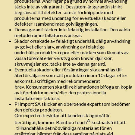
produkterna. Ändringar på grund av normal användning
täcks inte av vår garanti. Dessutom är garantin strikt
begränsad till defekter som är förknippade med
produkterna, med undantag för eventuella skador eller
defekter i samband med golvläggningen.
Denna garanti täcker inte felaktig installation. Den valda
metoden är installatörens ansvar.
Skador orsakade av felaktigt underhåll, dålig användning
av golvet eller slarv, användning av felaktiga
underhållsprodukter, repor eller märken som lämnats av
vassa föremål eller verktyg som knivar, djurklor,
skruvmejslar etc. täcks inte av denna garanti.
Eventuella skador eller försämringar ska anmälas till
återförsäljaren som sålt produkten inom 10 dagar efter
ankomst, skriftligen med rekommenderat
brev. Konsumenten ska till reklamationen bifoga en kopia
av köpefakturan och/eller den professionella
installatörens faktura.
Pi Import SA skickar en oberoende expert som bedömer
den defekta produkten.
Om experten beslutar att kundens klagomål är
®
berättigat, kommer BambooTouch
kostnadsfritt att
tillhandahålla det nödvändiga materialet för en
ersättning, hämtat från dess samling på plats vid