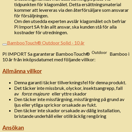
tidpunkten för klagomålet. Detta ersättningsmaterial
kommer att levereras via den återförsäljare som ansvarar
för försäljningen.
Om den utsedda experten avslår klagomålet och befriar
Pi Import SA från allt ansvar, ska kunden stå för alla
kostnader för utredningen.
BambooTouch® Outdoor Solid - 10 år
Outdoor
PI IMPORT Sa garanterar BambooTouch®
Bamboo i
10 år från inköpsdatumet med följande villkor:
Allmänna villkor
Denna garanti täcker tillverkningsfel för denna produkt.
Det täcker inte missbruk, olyckor, insektsangrepp, fall
av
force majeure
eller yttre skador
Den täcker inte missfärgning, missfärgning på grund av
ljus eller ytliga sprickor orsakade av fukt.
Den täcker inte skador orsakade av dålig installation,
bristande underhåll eller otillräcklig rengöring
Ansökan