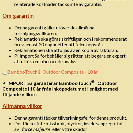
relaterade kostnader täcks inte av garantin.
Om garantin
Denna garanti gäller utöver de allmänna
försäljningsvillkoren.
Reklamation ska göras skriftligen och i rekommenderat
brev senast 30 dagar efter att felen uppstått.
Reklamationen ska åtföljas av en kopia av fakturan.
PI Import Sa förbehåller sig rätten att begära en expert
att utföra en oberoende analys.
BambooTouch® Outdoor Composite - 10 år
®
PI IMPORT Sa garanterar BambooTouch
Outdoor
Composite i 10 år från inköpsdatumet i enlighet med
följande villkor:
Allmänna villkor
Denna garanti täcker tillverkningsfel för denna produkt.
Det täcker inte missbruk, olyckor, insektsangrepp, fall
av
force majeure
eller yttre skador