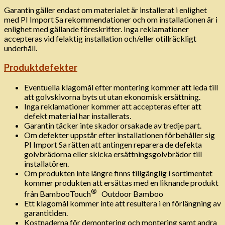
Garantin gäller endast om materialet är installerat i enlighet
med PI Import Sa rekommendationer och om installationen är i
enlighet med gällande föreskrifter. Inga reklamationer
accepteras vid felaktig installation och/eller otillräckligt
underhåll.
Produktdefekter
Eventuella klagomål efter montering kommer att leda till
att golvskivorna byts ut utan ekonomisk ersättning.
Inga reklamationer kommer att accepteras efter att
defekt material har installerats.
Garantin täcker inte skador orsakade av tredje part.
Om defekter uppstår efter installationen förbehåller sig
PI Import Sa rätten att antingen reparera de defekta
golvbrädorna eller skicka ersättningsgolvbrädor till
installatören.
Om produkten inte längre finns tillgänglig i sortimentet
kommer produkten att ersättas med en liknande produkt
®
från BambooTouch
Outdoor Bamboo
Ett klagomål kommer inte att resultera i en förlängning av
garantitiden.
Kostnaderna för demontering och montering samt andra