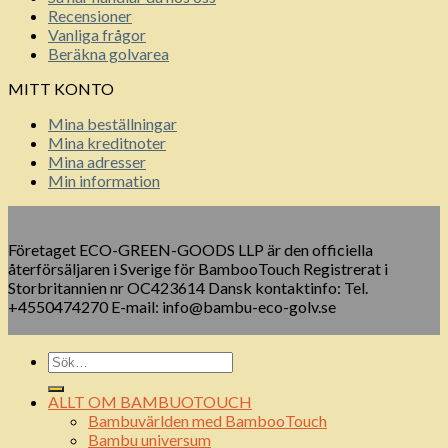
Recensioner
Vanliga frågor
Beräkna golvarea
MITT KONTO
Mina beställningar
Mina kreditnoter
Mina adresser
Min information
Företaget ECO-GREEN-GOODS LLP är den officiella
återförsäljaren i Sverige för BambooTouch Registrerat i
Storbritannien nr OC423614 Dansk kontaktinfo: Tel.
+4550474270 E-mail: info@bambu-eco-golv.se
ALLT OM BAMBUOTOUCH
Bambuvärlden med BambooTouch
Bambu universum