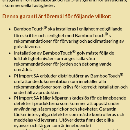
i kommersiella fastigheter.
Denna garanti är föremål för följande villkor:
®
BambooTouch
ska installeras i enlighet med gällande
®
föreskrifter och i enlighet med BambooTouch
s
rekommendationer för förvaring och acklimatisering av
golvskivorna.
®
Installation av BambooTouch
golv måste följa de
luftfuktighetsnivåer som anges i alla våra
rekommendationer för jorden och det omgivande
området.
®
Pi Import SA erbjuder distributörer av BambooTouch
omfattande dokumentation som innehåller alla
rekommendationer som krävs för korrekt installation och
underhåll av produkten.
Pi Import SA håller köparen skadeslös för de inneboende
defekter i produkterna som kommer att uppstå under
användning, såsom sprickor och skevheter. Garantin
täcker inte synliga defekter som måste kontrolleras och
meddelas vid leverans. Utöver detta finns det olika
nyanser och färger som är inneboende i