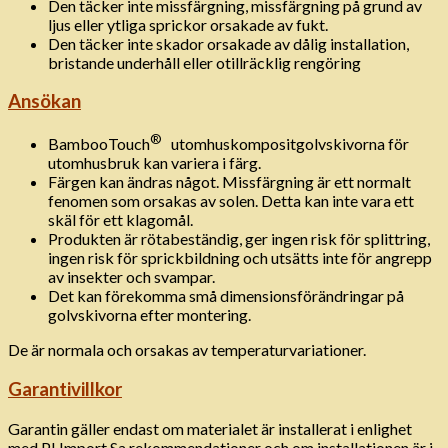
Den täcker inte missfärgning, missfärgning på grund av
ljus eller ytliga sprickor orsakade av fukt.
Den täcker inte skador orsakade av dålig installation,
bristande underhåll eller otillräcklig rengöring
Ansökan
®
BambooTouch
utomhuskompositgolvskivorna för
utomhusbruk kan variera i färg.
Färgen kan ändras något. Missfärgning är ett normalt
fenomen som orsakas av solen. Detta kan inte vara ett
skäl för ett klagomål.
Produkten är rötabeständig, ger ingen risk för splittring,
ingen risk för sprickbildning och utsätts inte för angrepp
av insekter och svampar.
Det kan förekomma små dimensionsförändringar på
golvskivorna efter montering.
De är normala och orsakas av temperaturvariationer.
Garantivillkor
Garantin gäller endast om materialet är installerat i enlighet
med PI Import Sa rekommendationer och om installationen är i