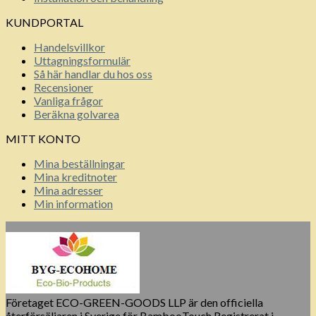
KUNDPORTAL
Handelsvillkor
Uttagningsformulär
Så här handlar du hos oss
Recensioner
Vanliga frågor
Beräkna golvarea
MITT KONTO
Mina beställningar
Mina kreditnoter
Mina adresser
Min information
Företaget ECO-GREEN-GOODS LLP är den officiella
återförsäljaren i Sverige för BambooTouch Registrerat i