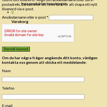
Inga produkter i varukorgen.
postadress. Du kommer att få en länk för att skapa ett nytt
lösenord via e-post.
0
Obligatoriskt
Användarnamn eller e-post
*
Varukorg
Inga produkter i varukorgen.
Återställ lösenord
Om du har några frågor angående ditt konto, vänligen
kontakta oss genom att skicka ett meddelande:
Navn
Telefon
E-mail