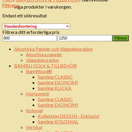
Filtrera
Inga produkter i varukorgen.
Endast ett sökresultat
Filtrera ditt erforderliga pris
Min
Max
Filtrera
pris
pris
Akustiska Paneler och Väggdekoration
Akustiska paneler
Väggdekoration
BAMBU GOLV & TILLBEHÖR
BamWood®
Samling CLASSIC
Samling EKONOMI
Samling KLICKA
Horisontell
Samling CLASSIC
Samling EKONOMI
Kolonial
Kollektion DESIGN - Exklusivt
Samling KOLONIAL
Vertikal