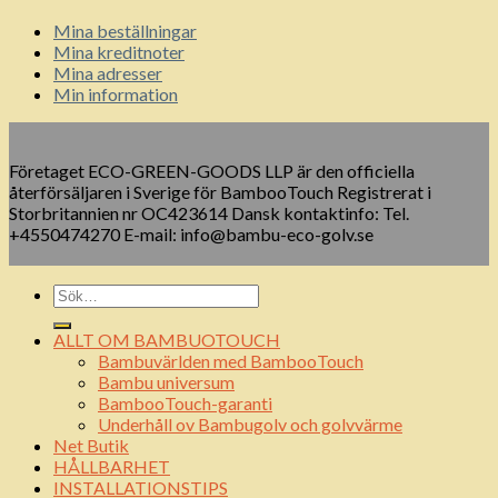
Mina beställningar
Mina kreditnoter
Mina adresser
Min information
Företaget ECO-GREEN-GOODS LLP är den officiella
återförsäljaren i Sverige för BambooTouch Registrerat i
Storbritannien nr OC423614 Dansk kontaktinfo: Tel.
+4550474270 E-mail: info@bambu-eco-golv.se
ALLT OM BAMBUOTOUCH
Bambuvärlden med BambooTouch
Bambu universum
BambooTouch-garanti
Underhåll ov Bambugolv och golvvärme
Net Butik
HÅLLBARHET
INSTALLATIONSTIPS