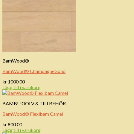
BamWood®
BamWood® Champagne Solid
kr
1000.00
Lägg till i varukorg
BAMBU GOLV & TILLBEHÖR
BamWood® Flexibam Camel
kr
800.00
Lägg till i varukorg