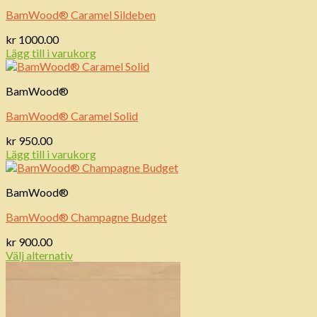
BamWood® Caramel Sildeben
kr
1000.00
Lägg till i varukorg
BamWood®
BamWood® Caramel Solid
kr
950.00
Lägg till i varukorg
BamWood®
BamWood® Champagne Budget
kr
900.00
Välj alternativ