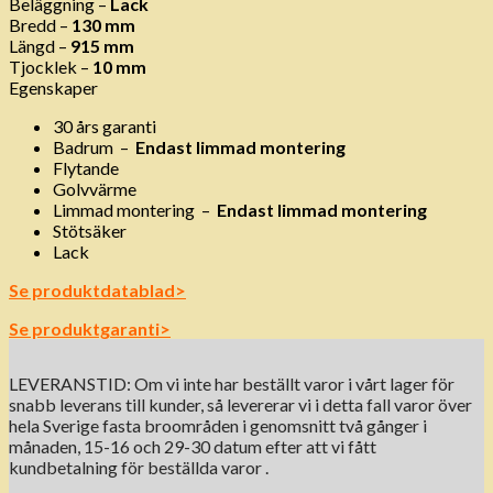
Beläggning –
Lack
Bredd –
130 mm
Längd –
915 mm
Tjocklek –
10 mm
Egenskaper
30 års garanti
Badrum
–
Endast limmad montering
Flytande
Golvvärme
Limmad montering
–
Endast limmad montering
Stötsäker
Lack
Se produktdatablad>
Se produktgaranti>
LEVERANSTID: Om vi ​​inte har beställt varor i vårt lager för
snabb leverans till kunder, så levererar vi i detta fall varor över
hela Sverige fasta broområden i genomsnitt två gånger i
månaden, 15-16 och 29-30 datum efter att vi fått
kundbetalning för beställda varor .