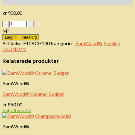
kr
900.00
Antal
2
M
Lägg till i varukorg
Artikelnr:
F10BCG130
Kategorier:
BamWood®
,
Samling
EKONOMI
Relaterade produkter
BamWood®
BamWood® Caramel Budget
kr
850.00
Välj alternativ
BamWood®