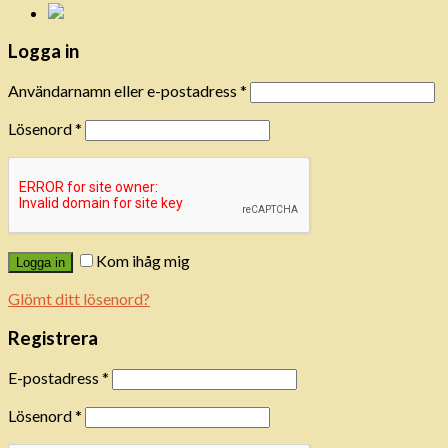
Logga in
Användarnamn eller e-postadress
*
Lösenord
*
Kom ihåg mig
Logga in
Glömt ditt lösenord?
Registrera
E-postadress
*
Lösenord
*