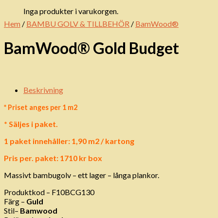
Inga produkter i varukorgen.
Hem
/
BAMBU GOLV & TILLBEHÖR
/
BamWood®
BamWood® Gold Budget
Beskrivning
* Priset anges per 1 m2
* Säljes i paket.
1 paket innehåller: 1,90 m2 / kartong
Pris per. paket: 1710 kr box
Massivt bambugolv – ett lager – långa plankor.
Produktkod – F10BCG130
Färg –
Guld
Stil–
Bamwood