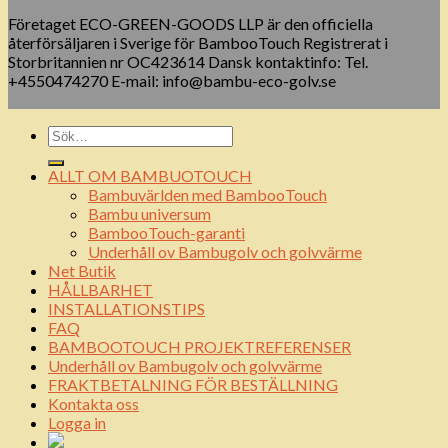
Företaget ECO-GREEN-GOODS LLP är den officiella
återförsäljaren i Sverige för BambooTouch Registrerat i
Storbritannien nr OC423614 Dansk kontaktinfo: Tel.
+4550474270 E-mail: info@bambu-eco-golv.se
ALLT OM BAMBUOTOUCH
Bambuvärlden med BambooTouch
Bambu universum
BambooTouch-garanti
Underhåll ov Bambugolv och golvvärme
Net Butik
HÅLLBARHET
INSTALLATIONSTIPS
FAQ
BAMBOOTOUCH PROJEKTREFERENSER
Underhåll ov Bambugolv och golvvärme
FRAKTBETALNING FÖR BESTÄLLNING
Kontakta oss
Logga in