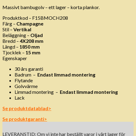
Massivt bambugolv – ett lager – korta plankor.
Produktkod – F15BMOCH208
Färg –
Champagne
Stil –
Vertikal
Beläggning –
Oljad
Bredd –
4X208
mm
Längd –
1850 mm
Tjocklek –
15
mm
Egenskaper
30 års garanti
Badrum
–
Endast limmad montering
Flytande
Golvvärme
Limmad montering
–
Endast limmad montering
Lack
Se produktdatablad>
Se produktgaranti>
LEVERANSTID: Om vi ​​inte har beställt varor i vårt lager för