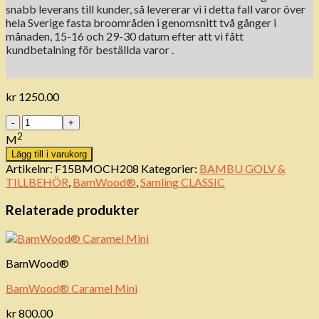
snabb leverans till kunder, så levererar vi i detta fall varor över
hela Sverige fasta broområden i genomsnitt två gånger i
månaden, 15-16 och 29-30 datum efter att vi fått
kundbetalning för beställda varor .
kr
1250.00
Antal
2
M
Lägg till i varukorg
Artikelnr:
F15BMOCH208
Kategorier:
BAMBU GOLV &
TILLBEHÖR
,
BamWood®
,
Samling CLASSIC
Relaterade produkter
BamWood®
BamWood® Caramel Mini
kr
800.00