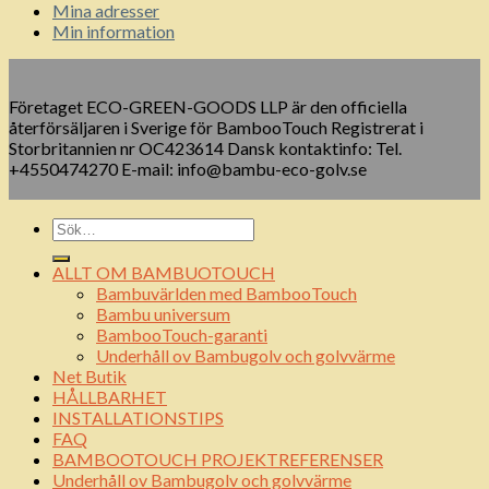
Mina adresser
Min information
Företaget ECO-GREEN-GOODS LLP är den officiella
återförsäljaren i Sverige för BambooTouch Registrerat i
Storbritannien nr OC423614 Dansk kontaktinfo: Tel.
+4550474270 E-mail: info@bambu-eco-golv.se
ALLT OM BAMBUOTOUCH
Bambuvärlden med BambooTouch
Bambu universum
BambooTouch-garanti
Underhåll ov Bambugolv och golvvärme
Net Butik
HÅLLBARHET
INSTALLATIONSTIPS
FAQ
BAMBOOTOUCH PROJEKTREFERENSER
Underhåll ov Bambugolv och golvvärme