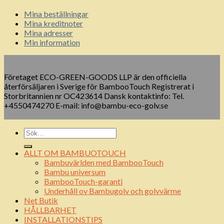
Mina beställningar
Mina kreditnoter
Mina adresser
Min information
Företaget ECO-GREEN-GOODS LLP är den officiella
återförsäljaren i Sverige för BambooTouch Registrerat i
Storbritannien nr OC423614 Dansk kontaktinfo: Tel.
+4550474270 E-mail: info@bambu-eco-golv.se
ALLT OM BAMBUOTOUCH
Bambuvärlden med BambooTouch
Bambu universum
BambooTouch-garanti
Underhåll ov Bambugolv och golvvärme
Net Butik
HÅLLBARHET
INSTALLATIONSTIPS