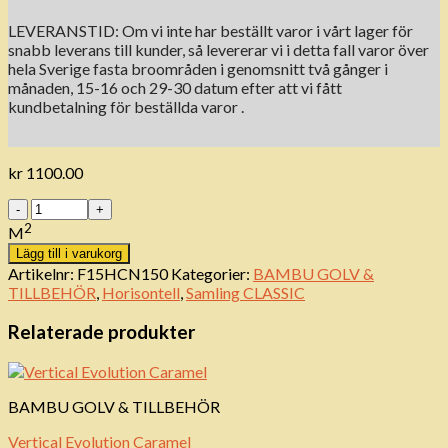
LEVERANSTID: Om vi ​​inte har beställt varor i vårt lager för
snabb leverans till kunder, så levererar vi i detta fall varor över
hela Sverige fasta broområden i genomsnitt två gånger i
månaden, 15-16 och 29-30 datum efter att vi fått
kundbetalning för beställda varor .
kr
1100.00
Antal
2
M
Lägg till i varukorg
Artikelnr:
F15HCN150
Kategorier:
BAMBU GOLV &
TILLBEHÖR
,
Horisontell
,
Samling CLASSIC
Relaterade produkter
BAMBU GOLV & TILLBEHÖR
Vertical Evolution Caramel