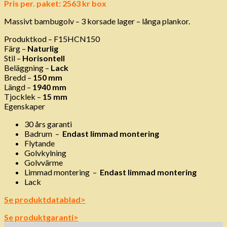
Pris per. paket: 2563 kr box
Massivt bambugolv – 3 korsade lager – långa plankor.
Produktkod – F15HCN150
Färg –
Naturlig
Stil –
Horisontell
Beläggning –
Lack
Bredd –
150 mm
Längd –
1940 mm
Tjocklek –
15 mm
Egenskaper
30 års garanti
Badrum
–
Endast limmad montering
Flytande
Golvkylning
Golvvärme
Limmad montering
–
Endast limmad montering
Lack
Se produktdatablad>
Se produktgaranti>