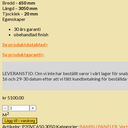
Bredd –
650 mm
Längd –
3050 mm
Tjocklek –
20 mm
Egenskaper
30 års garanti
obehandlad finish
Se produktdatablad>
Se produktgaranti>
LEVERANSTID: Om vi ​​inte har beställt varor i vårt lager för snab
16 och 29-30 datum efter att vi fått kundbetalning för beställda 
kr
5100.00
Antal
2
M
Lägg till i varukorg
Artikelnr:
P20VC650.3050
Kategorier:
BAMBU PANELER
,
Vert