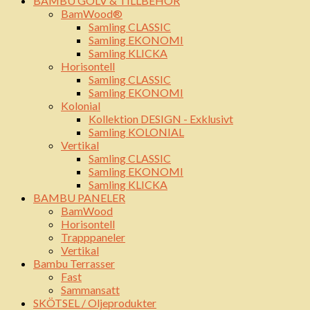
BAMBU GOLV & TILLBEHÖR
BamWood®
Samling CLASSIC
Samling EKONOMI
Samling KLICKA
Horisontell
Samling CLASSIC
Samling EKONOMI
Kolonial
Kollektion DESIGN - Exklusivt
Samling KOLONIAL
Vertikal
Samling CLASSIC
Samling EKONOMI
Samling KLICKA
BAMBU PANELER
BamWood
Horisontell
Trapppaneler
Vertikal
Bambu Terrasser
Fast
Sammansatt
SKÖTSEL / Oljeprodukter