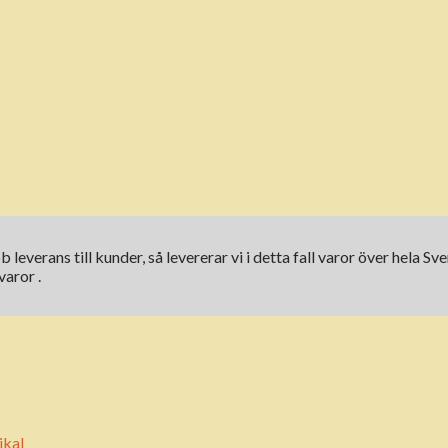
b leverans till kunder, så levererar vi i detta fall varor över hela
varor .
ikal