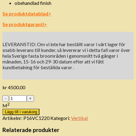
obehandlad finish
Se produktdatablad>
Se produktgaranti>
LEVERANSTID: Om vi ​​inte har beställt varor i vårt lager för
snabb leverans till kunder, så levererar vi i detta fall varor över
hela Sverige fasta broområden i genomsnitt två gånger i
månaden, 15-16 och 29-30 datum efter att vi fått
kundbetalning för beställda varor .
kr
4500.00
Antal
2
M
Lägg till i varukorg
Artikelnr:
P16VC1220
Kategori:
Vertikal
Relaterade produkter