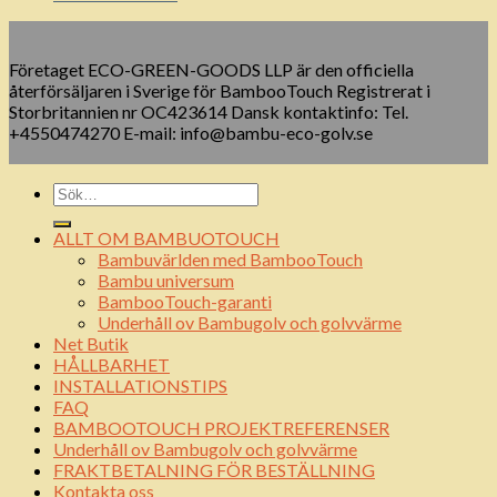
Företaget ECO-GREEN-GOODS LLP är den officiella
återförsäljaren i Sverige för BambooTouch Registrerat i
Storbritannien nr OC423614 Dansk kontaktinfo: Tel.
+4550474270 E-mail: info@bambu-eco-golv.se
ALLT OM BAMBUOTOUCH
Bambuvärlden med BambooTouch
Bambu universum
BambooTouch-garanti
Underhåll ov Bambugolv och golvvärme
Net Butik
HÅLLBARHET
INSTALLATIONSTIPS
FAQ
BAMBOOTOUCH PROJEKTREFERENSER
Underhåll ov Bambugolv och golvvärme
FRAKTBETALNING FÖR BESTÄLLNING
Kontakta oss