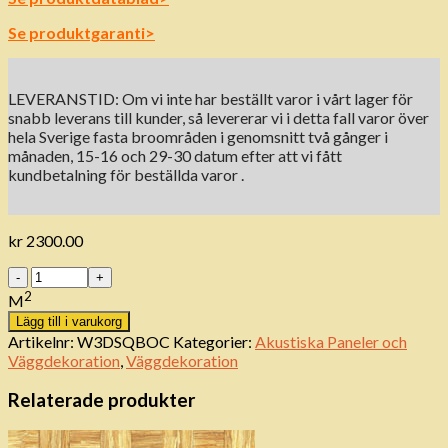
Se produktgaranti>
LEVERANSTID: Om vi ​​inte har beställt varor i vårt lager för
snabb leverans till kunder, så levererar vi i detta fall varor över
hela Sverige fasta broområden i genomsnitt två gånger i
månaden, 15-16 och 29-30 datum efter att vi fått
kundbetalning för beställda varor .
kr
2300.00
Antal
2
M
Lägg till i varukorg
Artikelnr:
W3DSQBOC
Kategorier:
Akustiska Paneler och
Väggdekoration
,
Väggdekoration
Relaterade produkter