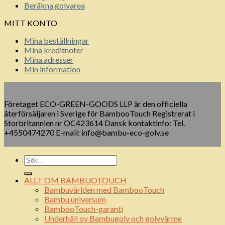
Beräkna golvarea
MITT KONTO
Mina beställningar
Mina kreditnoter
Mina adresser
Min information
Företaget ECO-GREEN-GOODS LLP är den officiella
återförsäljaren i Sverige för BambooTouch Registrerat i
Storbritannien nr OC423614 Dansk kontaktinfo: Tel.
+4550474270 E-mail: info@bambu-eco-golv.se
ALLT OM BAMBUOTOUCH
Bambuvärlden med BambooTouch
Bambu universum
BambooTouch-garanti
Underhåll ov Bambugolv och golvvärme