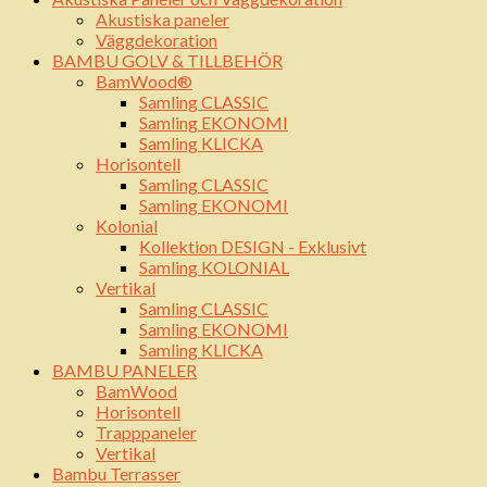
Akustiska paneler
Väggdekoration
BAMBU GOLV & TILLBEHÖR
BamWood®
Samling CLASSIC
Samling EKONOMI
Samling KLICKA
Horisontell
Samling CLASSIC
Samling EKONOMI
Kolonial
Kollektion DESIGN - Exklusivt
Samling KOLONIAL
Vertikal
Samling CLASSIC
Samling EKONOMI
Samling KLICKA
BAMBU PANELER
BamWood
Horisontell
Trapppaneler
Vertikal
Bambu Terrasser