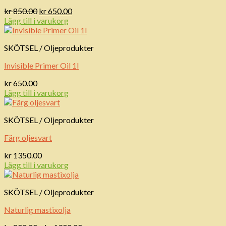
Det
Det
kr
850.00
kr
650.00
ursprungliga
nuvarande
Lägg till i varukorg
priset
priset
var:
är:
SKÖTSEL / Oljeprodukter
kr 850.00.
kr 650.00.
Invisible Primer Oil 1l
kr
650.00
Lägg till i varukorg
SKÖTSEL / Oljeprodukter
Färg oljesvart
kr
1350.00
Lägg till i varukorg
SKÖTSEL / Oljeprodukter
Naturlig mastixolja