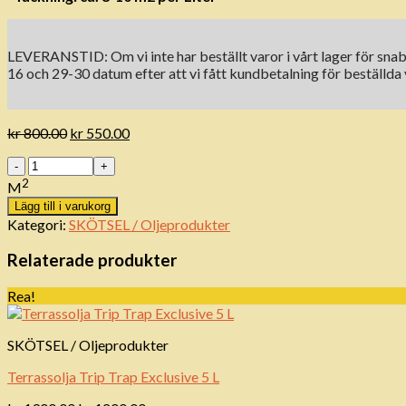
LEVERANSTID: Om vi ​​inte har beställt varor i vårt lager för snab
16 och 29-30 datum efter att vi fått kundbetalning för beställda 
Det
Det
kr
800.00
kr
550.00
ursprungliga
nuvarande
Antal
priset
priset
var:
är:
2
M
kr 800.00.
kr 550.00.
Lägg till i varukorg
Kategori:
SKÖTSEL / Oljeprodukter
Relaterade produkter
Rea!
SKÖTSEL / Oljeprodukter
Terrassolja Trip Trap Exclusive 5 L