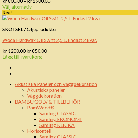
Prisintervall:
kr
800.00
–
kr
1900.00
kr 800.00
Välj alternativ
till
Rea!
kr 1900.00
SKÖTSEL / Oljeprodukter
Woca Hardwax Oil Swift 2,5 L. Endast 2 kvar.
Det
Det
kr
1200.00
kr
850.00
ursprungliga
nuvarande
Lägg till i varukorg
priset
priset
var:
är:
kr 1200.00.
kr 850.00.
Akustiska Paneler och Väggdekoration
Akustiska paneler
Väggdekoration
BAMBU GOLV & TILLBEHÖR
BamWood®
Samling CLASSIC
Samling EKONOMI
Samling KLICKA
Horisontell
Samling CLASSIC