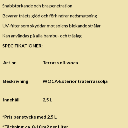
Snabbtorkande och bra penetration
Bevarar träets glöd och förhindrar nedsmutsning
UV-filter som skyddar mot solens blekande strålar
Kan användas på alla bambu- och träslag
SPECIFIKATIONER:
Art.nr.
Terrass oil-woca
Beskrivning
WOCA-Exteriör träterrassolja
Innehåll
2,5 L
*Pris per stycke med 2,5 L
*Täckning: ca. 8-10 m2 per Liter