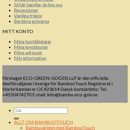
Så här handlar du hos oss
Recensioner
Vanliga frågor
Beräkna golvarea
MITT KONTO
Mina beställningar
Mina kreditnoter
Mina adresser
Min information
Företaget ECO-GREEN-GOODS LLP är den officiella
återförsäljaren i Sverige för BambooTouch Registrerat i
Storbritannien nr OC423614 Dansk kontaktinfo: Tel.
+4550474270 E-mail: info@bambu-eco-golv.se
ALLT OM BAMBUOTOUCH
Bambuvärlden med BambooTouch