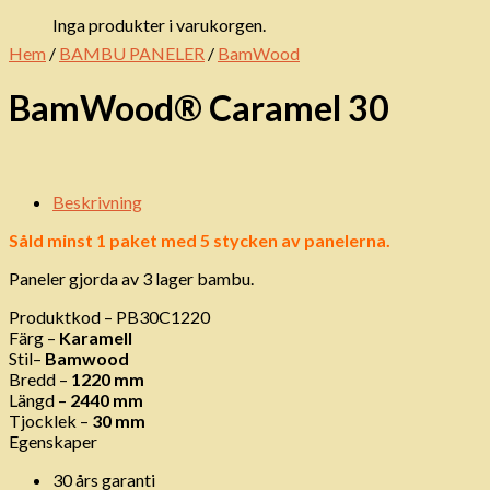
Inga produkter i varukorgen.
Hem
/
BAMBU PANELER
/
BamWood
BamWood® Caramel 30
Beskrivning
Såld minst 1 paket med 5 stycken av panelerna.
Paneler gjorda av 3 lager bambu.
Produktkod – PB30C1220
Färg –
Karamell
Stil–
Bamwood
Bredd –
1220 mm
Längd –
2440 mm
Tjocklek –
30 mm
Egenskaper
30 års garanti