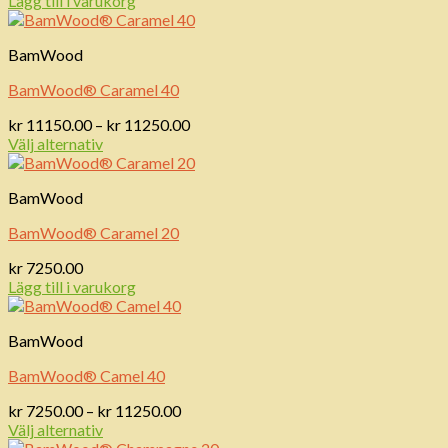
Lägg till i varukorg
BamWood
BamWood® Caramel 40
Prisintervall:
kr
11150.00
–
kr
11250.00
kr 11150.00
Välj alternativ
till
kr 11250.00
BamWood
BamWood® Caramel 20
kr
7250.00
Lägg till i varukorg
BamWood
BamWood® Camel 40
Prisintervall:
kr
7250.00
–
kr
11250.00
kr 7250.00
Välj alternativ
till