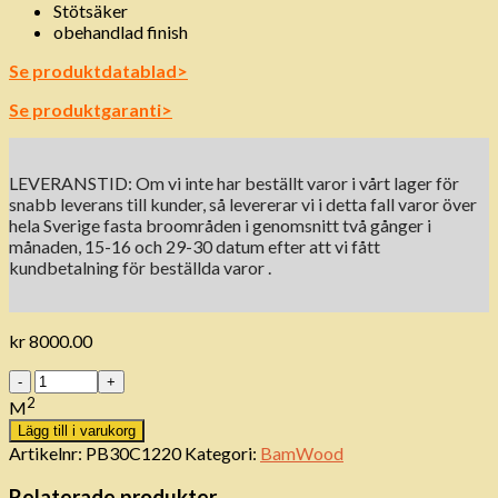
Stötsäker
obehandlad finish
Se produktdatablad>
Se produktgaranti>
LEVERANSTID: Om vi ​​inte har beställt varor i vårt lager för
snabb leverans till kunder, så levererar vi i detta fall varor över
hela Sverige fasta broområden i genomsnitt två gånger i
månaden, 15-16 och 29-30 datum efter att vi fått
kundbetalning för beställda varor .
kr
8000.00
Antal
2
M
Lägg till i varukorg
Artikelnr:
PB30C1220
Kategori:
BamWood
Relaterade produkter