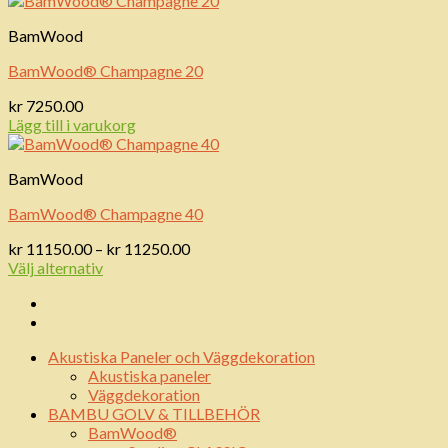
kr 11250.00
BamWood
BamWood® Champagne 20
kr
7250.00
Lägg till i varukorg
BamWood
BamWood® Champagne 40
Prisintervall:
kr
11150.00
–
kr
11250.00
kr 11150.00
Välj alternativ
till
kr 11250.00
Akustiska Paneler och Väggdekoration
Akustiska paneler
Väggdekoration
BAMBU GOLV & TILLBEHÖR
BamWood®