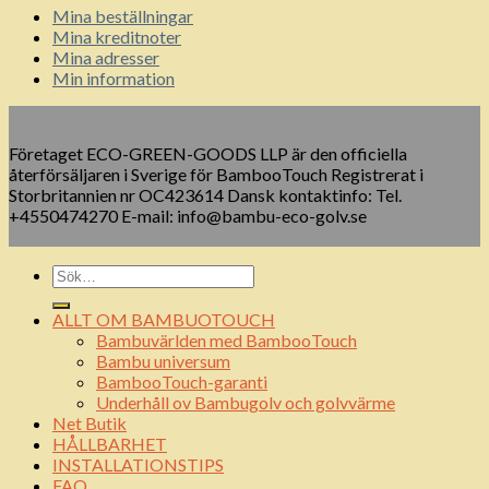
Mina beställningar
Mina kreditnoter
Mina adresser
Min information
Företaget ECO-GREEN-GOODS LLP är den officiella
återförsäljaren i Sverige för BambooTouch Registrerat i
Storbritannien nr OC423614 Dansk kontaktinfo: Tel.
+4550474270 E-mail: info@bambu-eco-golv.se
ALLT OM BAMBUOTOUCH
Bambuvärlden med BambooTouch
Bambu universum
BambooTouch-garanti
Underhåll ov Bambugolv och golvvärme
Net Butik
HÅLLBARHET
INSTALLATIONSTIPS
FAQ