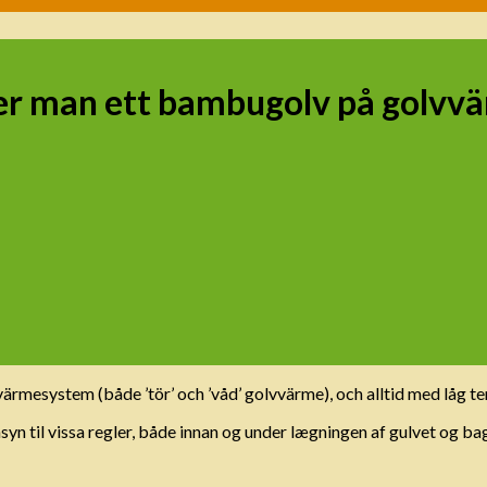
ger man ett bambugolv på golvv
system (både ’tör’ och ’våd’ golvvärme), och alltid med låg te
syn til vissa regler, både innan og under lægningen af ​​gulvet og b