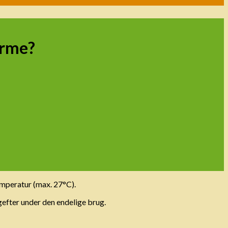
ärme?
mperatur (max. 27°C).
agefter under den endelige brug.