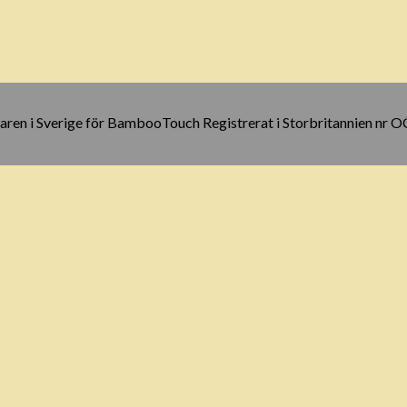
ren i Sverige för BambooTouch Registrerat i Storbritannien nr 