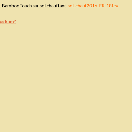
ket BambooTouch sur sol chauffant
sol_chauf2016_FR_18fev
 badrum?