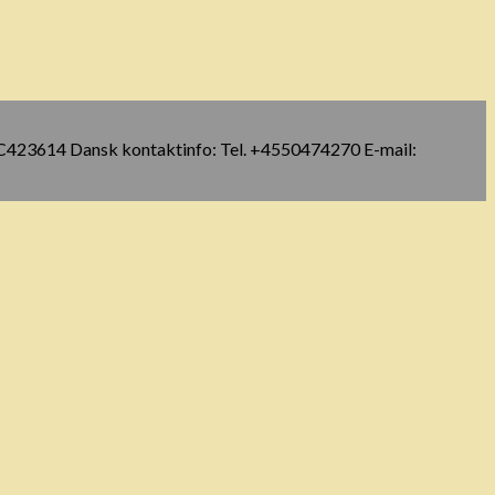
OC423614 Dansk kontaktinfo: Tel. +4550474270 E-mail: