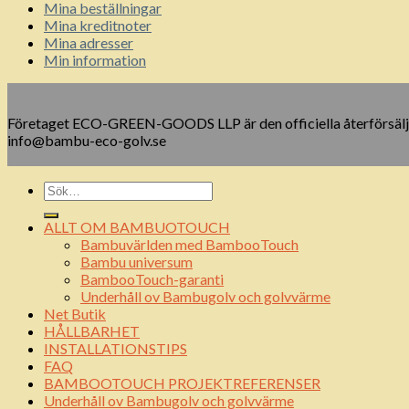
Mina beställningar
Mina kreditnoter
Mina adresser
Min information
Företaget ECO-GREEN-GOODS LLP är den officiella återförsälja
info@bambu-eco-golv.se
ALLT OM BAMBUOTOUCH
Bambuvärlden med BambooTouch
Bambu universum
BambooTouch-garanti
Underhåll ov Bambugolv och golvvärme
Net Butik
HÅLLBARHET
INSTALLATIONSTIPS
FAQ
BAMBOOTOUCH PROJEKTREFERENSER
Underhåll ov Bambugolv och golvvärme