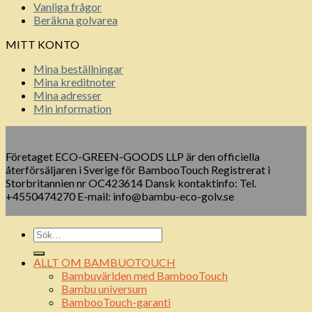
Vanliga frågor
Beräkna golvarea
MITT KONTO
Mina beställningar
Mina kreditnoter
Mina adresser
Min information
Företaget ECO-GREEN-GOODS LLP är den officiella
återförsäljaren i Sverige för BambooTouch Registrerat i
Storbritannien nr OC423614 Dansk kontaktinfo: Tel.
+4550474270 E-mail: info@bambu-eco-golv.se
ALLT OM BAMBUOTOUCH
Bambuvärlden med BambooTouch
Bambu universum
BambooTouch-garanti