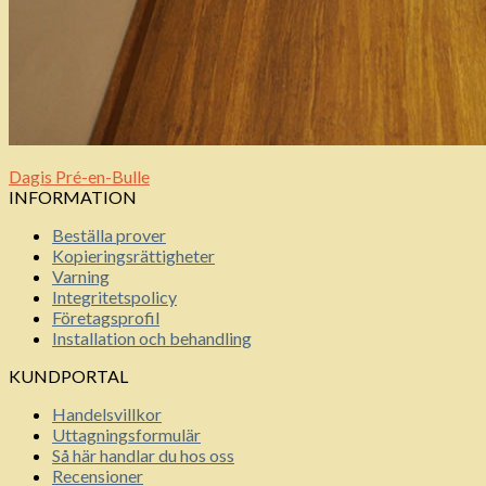
Dagis Pré-en-Bulle
INFORMATION
Beställa prover
Kopieringsrättigheter
Varning
Integritetspolicy
Företagsprofil
Installation och behandling
KUNDPORTAL
Handelsvillkor
Uttagningsformulär
Så här handlar du hos oss
Recensioner