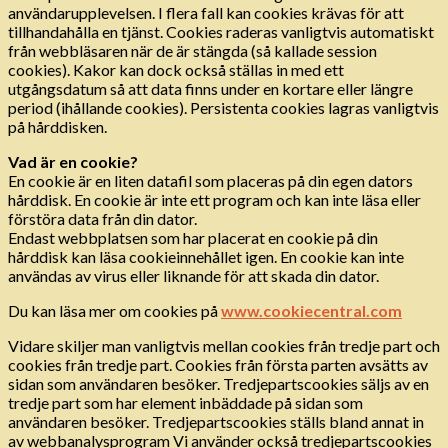
användarupplevelsen. I flera fall kan cookies krävas för att
tillhandahålla en tjänst. Cookies raderas vanligtvis automatiskt
från webbläsaren när de är stängda (så kallade session
cookies). Kakor kan dock också ställas in med ett
utgångsdatum så att data finns under en kortare eller längre
period (ihållande cookies). Persistenta cookies lagras vanligtvis
på hårddisken.
Vad är en cookie?
En cookie är en liten datafil som placeras på din egen dators
hårddisk. En cookie är inte ett program och kan inte läsa eller
förstöra data från din dator.
Endast webbplatsen som har placerat en cookie på din
hårddisk kan läsa cookieinnehållet igen. En cookie kan inte
användas av virus eller liknande för att skada din dator.
Du kan läsa mer om cookies på
www.cookiecentral.com
Vidare skiljer man vanligtvis mellan cookies från tredje part och
cookies från tredje part. Cookies från första parten avsätts av
sidan som användaren besöker. Tredjepartscookies säljs av en
tredje part som har element inbäddade på sidan som
användaren besöker. Tredjepartscookies ställs bland annat in
av webbanalysprogram Vi använder också tredjepartscookies