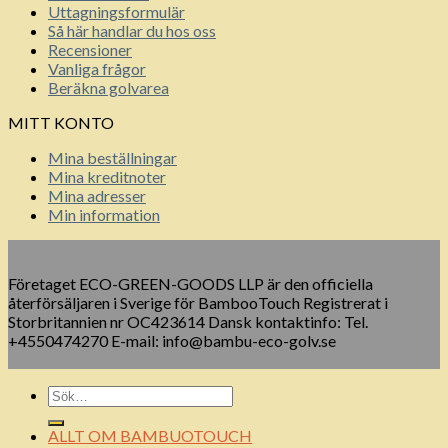
Uttagningsformulär
Så här handlar du hos oss
Recensioner
Vanliga frågor
Beräkna golvarea
MITT KONTO
Mina beställningar
Mina kreditnoter
Mina adresser
Min information
Företaget ECO-GREEN-GOODS LLP är den officiella
återförsäljaren i Sverige för BambooTouch Registrerat i
Storbritannien nr OC423614 Dansk kontaktinfo: Tel.
+4550474270 E-mail: info@bambu-eco-golv.se
ALLT OM BAMBUOTOUCH