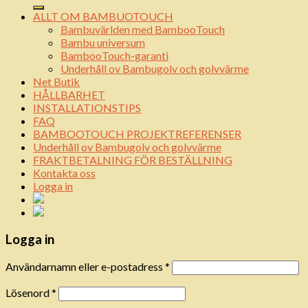
ALLT OM BAMBUOTOUCH
Bambuvärlden med BambooTouch
Bambu universum
BambooTouch-garanti
Underhåll ov Bambugolv och golvvärme
Net Butik
HÅLLBARHET
INSTALLATIONSTIPS
FAQ
BAMBOOTOUCH PROJEKTREFERENSER
Underhåll ov Bambugolv och golvvärme
FRAKTBETALNING FÖR BESTÄLLNING
Kontakta oss
Logga in
Logga in
Användarnamn eller e-postadress
*
Lösenord
*