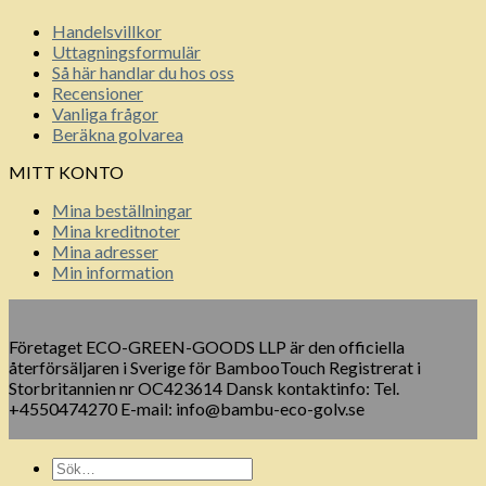
Handelsvillkor
Uttagningsformulär
Så här handlar du hos oss
Recensioner
Vanliga frågor
Beräkna golvarea
MITT KONTO
Mina beställningar
Mina kreditnoter
Mina adresser
Min information
Företaget ECO-GREEN-GOODS LLP är den officiella
återförsäljaren i Sverige för BambooTouch Registrerat i
Storbritannien nr OC423614 Dansk kontaktinfo: Tel.
+4550474270 E-mail: info@bambu-eco-golv.se